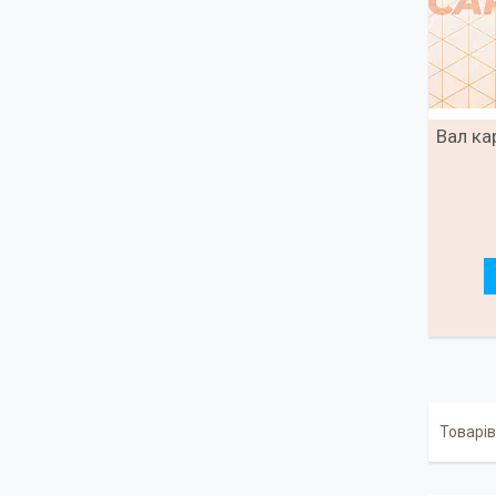
Вал ка