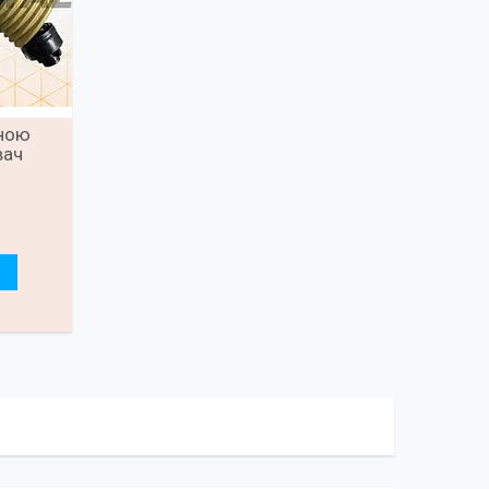
нною
вач