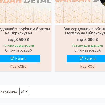
рданний з обрізним болтом
Вал карданний з обгі
на Оприскувач
муфтою на Обприску
від 3 500 ₴
від 3 000 ₴
Готово до відправки
Готово до відправки
Оптом і в роздріб
Оптом і в роздріб
Купити
Купити
КОБО
КОО