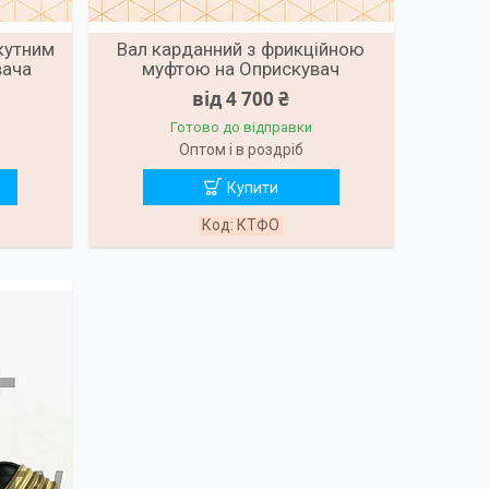
кутним
Вал карданний з фрикційною
вача
муфтою на Оприскувач
від 4 700 ₴
Готово до відправки
Оптом і в роздріб
Купити
КТФО