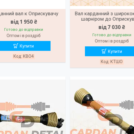
анний вал к Оприскувачу
Вал карданний з широко
шарніром до Оприску
від 1 950 ₴
від 7 030 ₴
Готово до відправки
Готово до відправки
Оптом і в роздріб
Оптом і в роздріб
Купити
Купити
КВО4
КТШО