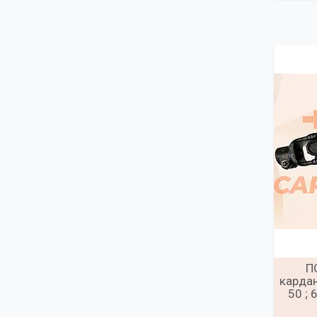
П
кардан
50 ; 6