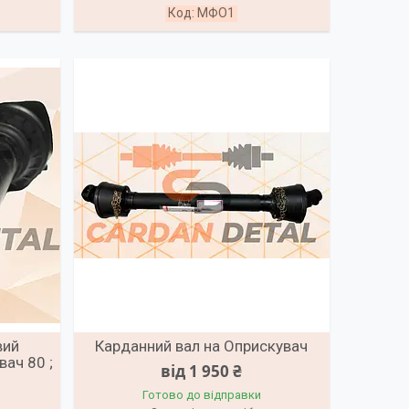
МФО1
вий
Карданний вал на Оприскувач
вач 80 ;
від 1 950 ₴
Готово до відправки