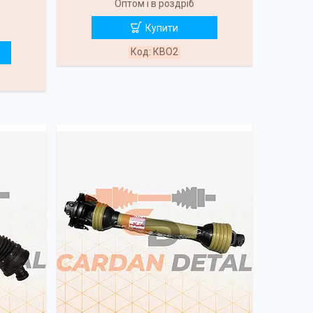
Оптом і в роздріб
Купити
КВО2