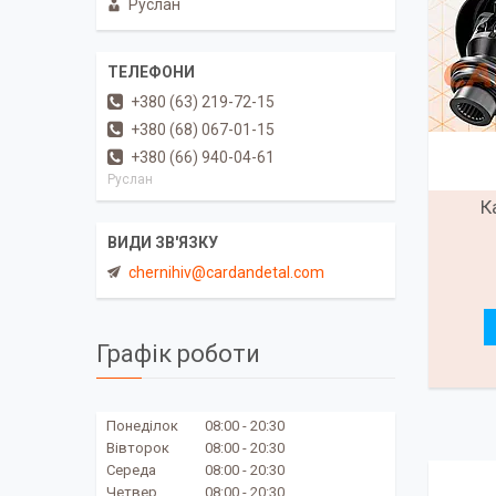
Руслан
+380 (63) 219-72-15
+380 (68) 067-01-15
+380 (66) 940-04-61
Руслан
К
chernihiv@cardandetal.com
Графік роботи
Понеділок
08:00
20:30
Вівторок
08:00
20:30
Середа
08:00
20:30
Четвер
08:00
20:30