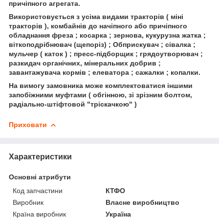
причіпного агрегата.
Використовується з усіма видами тракторів ( міні
тракторів ), комбайнів до начіпного або причіпного
обладнання фреза ; косарка ; зернова, кукурузна жатка ;
віткоподрібнювач (щепоріз) ; Обприскувач ; сівалка ;
мульчер ( каток ) ; пресс-підборщик ; грядоутворювач ;
разкидач органічних, мінеральних добрив ;
завантажувача кормів ; елеватора ; сажалки ; копалки.
На вимогу замовника може комплектоватися іншими
запобіжними муфтами ( обгінною, зі зрізним болтом,
радіально-штіфтовой "тріскачкою" )
Приховати
Характеристики
Основні атрибути
Код запчастини
КТФО
Виробник
Власне виробництво
Країна виробник
Україна