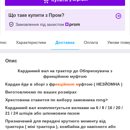
Що таке купити з Пром?
Замовлення під захистом
пис
Характеристики
Доставка
Оплата
Умови пове
Опис
Карданний вал на трактор до Обприскувача з
фрикційною муфтою
Кардан йде в зборі з фр
икційною м
уфтою ( НЕЗЙОМНА )
Виготовлюємо по ваших розмірах
Хрестовина ставится по вибору замовника rong>
Карданний вал комплектується вилками на 6 / 8 / 16 / 20 /
21 / 24 шліців або шпонковим пазом
Призначений для передачі крутного моменту від
трактора ( міні трактора ), комбайна до навісного або