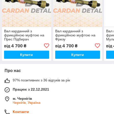
Вал карданний з
Вал карданний з
Вал 
фрикційною муфтою на
фрикційною муфтою на
фри
Прес Підбирач
Фрезу
Муль
4 700
4 700
від
₴
від
₴
від
Купити
Купити
Про нас
97% позитивних з 36 відгуків за рік
Працює з 22.12.2021
м. Чернігів
Чернігів, Україна
Контакти