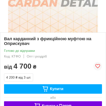
Вал карданний з фрикційною муфтою на
Оприскувач
Готово до відправки
Код: КТФО
Опт і роздріб
4 700
від
₴
4 200 ₴
від 3 шт.
Купити
або
Купити з