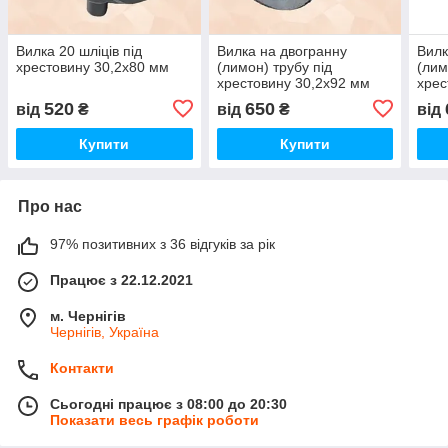
Вилка 20 шліців під
Вилка на двогранну
Вилк
хрестовину 30,2х80 мм
(лимон) трубу під
(лим
хрестовину 30,2х92 мм
хрес
520
650
від
₴
від
₴
від
Купити
Купити
Про нас
97% позитивних з 36 відгуків за рік
Працює з 22.12.2021
м. Чернігів
Чернігів, Україна
Контакти
Сьогодні працює з 08:00 до 20:30
Показати весь графік роботи