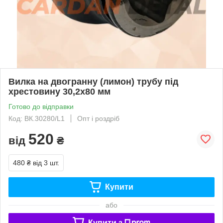
Вилка на двогранну (лимон) трубу під
хрестовину 30,2х80 мм
Готово до відправки
Код: ВК.30280/L1
Опт і роздріб
520
від
₴
480 ₴
від 3 шт.
Купити
або
Купити з