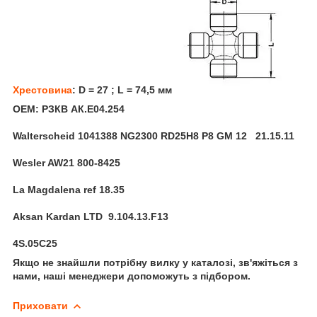
Хрестовина
: D = 27 ; L = 74,5 мм
OEM: РЗКВ АК.Е04.254
Walterscheid 1041388 NG2300 RD25H8 P8 GM 12 21.15.11
Wesler AW21 800-8425
La Magdalena ref 18.35
Aksan Kardan LTD 9.104.13.F13
4S.05C25
Якщо не знайшли потрібну вилку у каталозі, зв'яжіться з
нами, наші менеджери допоможуть з підбором.
Приховати