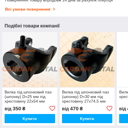
Повернення товару впродовж 14 днів за рахунок покупця
Всі умови повернення
Подібні товари компанії
Вилка під шпонковий паз
Вилка під шпонковий паз
Вилк
(шпонку) D=25 мм під
(шпонку) D=30 мм під
хрес
хрестовину 22х54 мм
хрестовину 27х74,5 мм
350
470
від
₴
від
₴
від
Купити
Купити