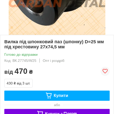
Вилка під шпонковий паз (шпонку) D=25 мм
під хрестовину 27х74,5 мм
Готово до відправки
Код: ВК.27745/W25
Опт і роздріб
470
від
₴
430 ₴
від 3 шт.
Купити
або
Купити з