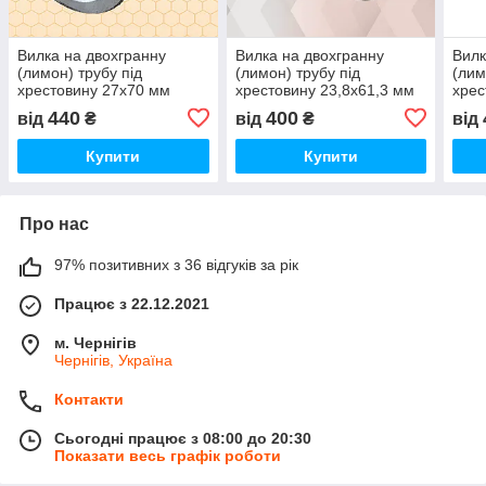
Вилка на двохгранну
Вилка на двохгранну
Вилк
(лимон) трубу під
(лимон) трубу під
(лим
хрестовину 27х70 мм
хрестовину 23,8х61,3 мм
хрес
440
400
від
₴
від
₴
від
Купити
Купити
Про нас
97% позитивних з 36 відгуків за рік
Працює з 22.12.2021
м. Чернігів
Чернігів, Україна
Контакти
Сьогодні працює з 08:00 до 20:30
Показати весь графік роботи