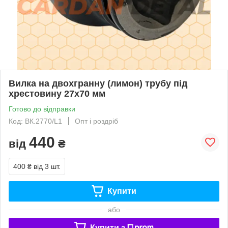
Вилка на двохгранну (лимон) трубу під
хрестовину 27х70 мм
Готово до відправки
Код: ВК.2770/L1
Опт і роздріб
440
від
₴
400 ₴
від 3 шт.
Купити
або
Купити з