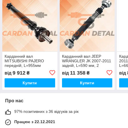
Карданний вал
Карданний вал JEEP
Кард
MITSUBISHI PAJERO
WRANGLER JK 2007-2011
2011
передній, L=955мм
задній, L=590 мм, 2
L=66
(L=818мм без фланця з
шарніри 100 мм
мм, 
9 912
11 358
від
₴
від
₴
від
втулкою), 3.0/3.2 зробив
(ст.ст.)
Купити
Купити
Про нас
97% позитивних з 36 відгуків за рік
Працює з 22.12.2021