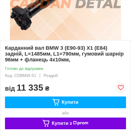
Карданний вал BMW 3 (E90-93) X1 (E84)
задній, L=1485мм, L1=790мм, гумовий шарнір
96мм + фланець 4х10мм,
Готово до відправки
Код: CDBMW-51
Роздріб
11 335
від
₴
Купити
або
Купити з