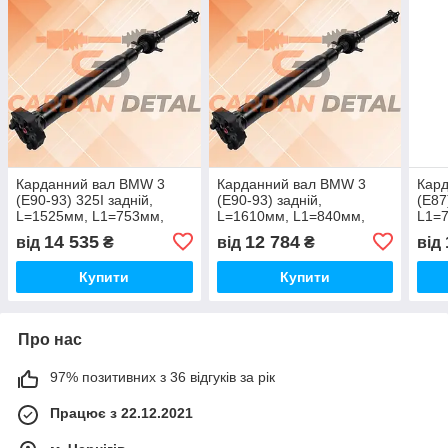
Карданний вал BMW 3
Карданний вал BMW 3
Кар
(E90-93) 325I задній,
(E90-93) задній,
(E87
L=1525мм, L1=753мм,
L=1610мм, L1=840мм,
L1=7
гумовий шарнір 96мм +
гумовий шарнір 78мм +
шарн
14 535
12 784
від
₴
від
₴
від
фланець 4х10мм
фланець 4х10мм
4х1
Купити
Купити
Про нас
97% позитивних з 36 відгуків за рік
Працює з 22.12.2021