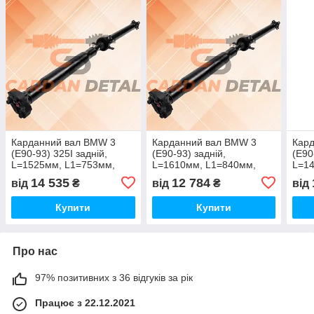
Карданний вал BMW 3
Карданний вал BMW 3
Кар
(E90-93) 325I задній,
(E90-93) задній,
(E90
L=1525мм, L1=753мм,
L=1610мм, L1=840мм,
L=1
гумовий шарнір 96мм +
гумовий шарнір 78мм +
гумо
14 535
12 784
від
₴
від
₴
від
фланець 4х10мм
фланець 4х10мм
фла
Купити
Купити
Про нас
97% позитивних з 36 відгуків за рік
Працює з 22.12.2021