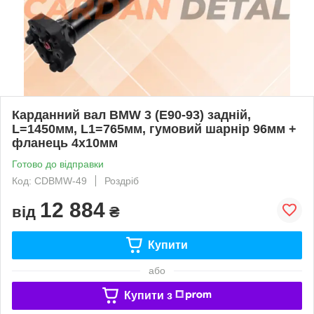
Карданний вал BMW 3 (E90-93) задній,
L=1450мм, L1=765мм, гумовий шарнір 96мм +
фланець 4х10мм
Готово до відправки
Код: CDBMW-49
Роздріб
12 884
від
₴
Купити
або
Купити з