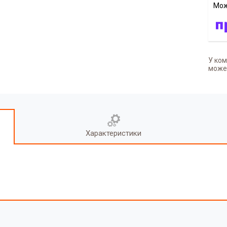
У ком
может
Характеристики