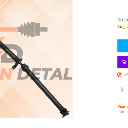
Готов
Код:
+3
повер