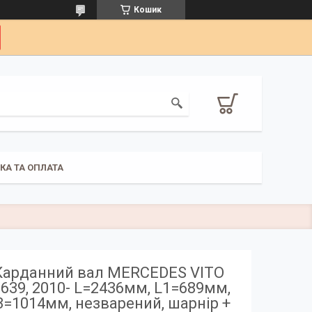
Кошик
КА ТА ОПЛАТА
Карданний вал MERCEDES VITO
639, 2010- L=2436мм, L1=689мм,
3=1014мм, незварений, шарнір +