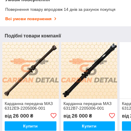
Повернення товару впродовж 14 днів за рахунок покупця
Всі умови повернення
Подібні товари компанії
Карданна передача МАЗ
Карданна передача МАЗ
Кар
6312Е9-2205006-001
6312В7-2205006-001
631
26 000
26 000
від
₴
від
₴
від
Купити
Купити