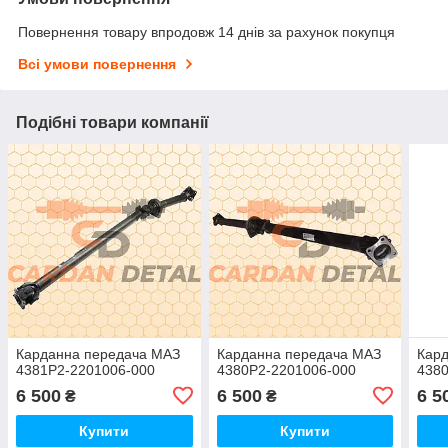
Повернення товару впродовж 14 днів за рахунок покупця
Всі умови повернення
Подібні товари компанії
Карданна передача МАЗ
Карданна передача МАЗ
Кар
4381Р2-2201006-000
4380Р2-2201006-000
4380
6 500
6 500
6 5
₴
₴
Купити
Купити