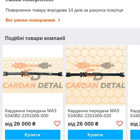
Повернення товару впродовж 14 днів за рахунок покупця
Всі умови повернення
Подібні товари компанії
Карданна передача МАЗ
Карданна передача МАЗ
Кар
5340В2-2201006-000
5340В2-2201006-020
534
26 000
26 000
від
₴
від
₴
від
Купити
Купити