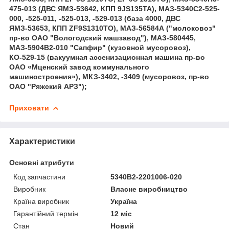
475-013 (ДВС ЯМЗ-53642, КПП 9JS135TA), МАЗ-5340C2-525-
000, -525-011, -525-013, -529-013 (база 4000, ДВС
ЯМЗ-53653, КПП ZF9S1310TO), МАЗ-56584А ("молоковоз"
пр-во ОАО "Вологодский машзавод"), МАЗ-580445,
МАЗ-5904В2-010 "Сапфир" (кузовной мусоровоз),
КО-529-15 (вакуумная ассенизационная машина пр-во
ОАО «Мценский завод коммунального
машиностроения»), МКЗ-3402, -3409 (мусоровоз, пр-во
ОАО "Ряжский АРЗ");
Приховати
Характеристики
Основні атрибути
Код запчастини
5340В2-2201006-020
Виробник
Власне виробництво
Країна виробник
Україна
Гарантійний термін
12 міс
Стан
Новий