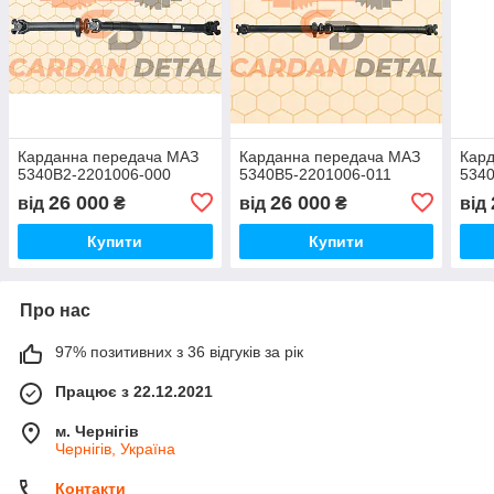
Карданна передача МАЗ
Карданна передача МАЗ
Кар
5340В2-2201006-000
5340В5-2201006-011
534
26 000
26 000
від
₴
від
₴
від
Купити
Купити
Про нас
97% позитивних з 36 відгуків за рік
Працює з 22.12.2021
м. Чернігів
Чернігів, Україна
Контакти