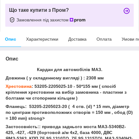
Що таке купити з Пром?
Замовлення під захистом
Опис
Характеристики
Доставка
Оплата
Умови п
Опис
Кардан для автомобілів МАЗ.
Довжина ( у складенному вигляді ) : 2308 мм
Хрестовина
: 53205-2205025-10 - 50*155 мм ( спосіб
кріплення хрестовини на вибір замовника - пластини з
болтами чи стопорним кільцем )
Фланець: 53205-2205023-20
( 4 отв. (d) * 15 mm, діаметр
по центрам противоположних отворів = 150 мм , обод (D)
= 180 mm) strong>
Застосовність:: привода заднього моста МАЗ-5340В2-
425, -427, -429 (бортовой а/м 4х2, база 4000, ДВС
ЯМЗ-5363, КПП ZF 9S 1310ТО, ZF 9S 1315TO), МАЗ-5340Н3-