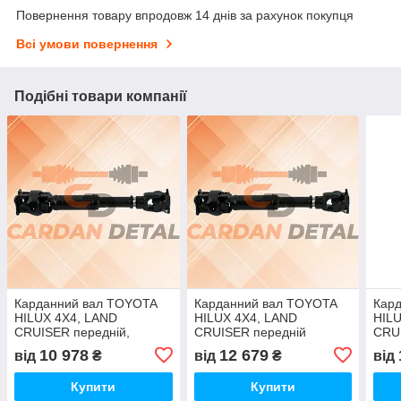
Повернення товару впродовж 14 днів за рахунок покупця
Всі умови повернення
Подібні товари компанії
Карданний вал TOYOTA
Карданний вал TOYOTA
Кар
HILUX 4X4, LAND
HILUX 4X4, LAND
HILU
CRUISER передній,
CRUISER передній
CRU
L=605мм, DK 60X68
L=605мм, DK 61X70 + FY
L=62
10 978
12 679
від
₴
від
₴
від
60X60
60X
Купити
Купити