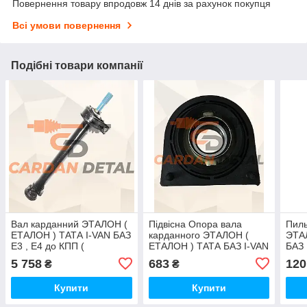
Повернення товару впродовж 14 днів за рахунок покупця
Всі умови повернення
Подібні товари компанії
Вал карданний ЭТАЛОН (
Підвісна Опора вала
Пиль
ЕТАЛОН ) ТАТА I-VAN БАЗ
карданного ЭТАЛОН (
ЭТА
Е3 , Е4 до КПП (
ЕТАЛОН ) ТАТА БАЗ I-VAN
БАЗ 
ОРИГІНАЛ )
Е1-Е4 ( ОРИГІНАЛ )
5 758
683
120
₴
₴
Купити
Купити