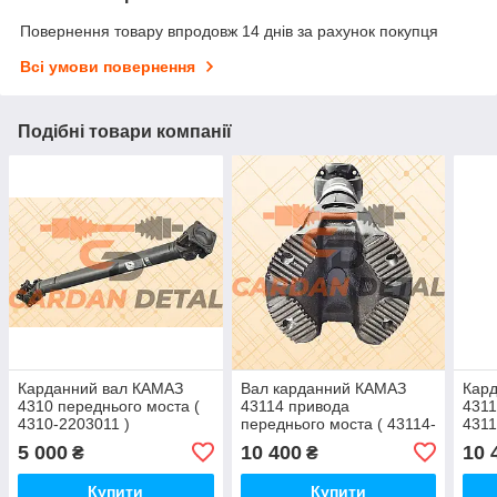
Повернення товару впродовж 14 днів за рахунок покупця
Всі умови повернення
Подібні товари компанії
Карданний вал КАМАЗ
Вал карданний КАМАЗ
Кар
4310 переднього моста (
43114 привода
4311
4310-2203011 )
переднього моста ( 43114-
4311
2203011-01 )
5 000
10 400
10 
₴
₴
Купити
Купити