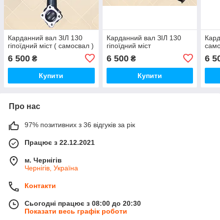
Карданний вал ЗІЛ 130
Карданний вал ЗІЛ 130
Кард
гіпоїдний міст ( самосвал )
гіпоїдний міст
сам
6 500
6 500
6 5
₴
₴
Купити
Купити
Про нас
97% позитивних з 36 відгуків за рік
Працює з 22.12.2021
м. Чернігів
Чернігів, Україна
Контакти
Сьогодні працює з 08:00 до 20:30
Показати весь графік роботи