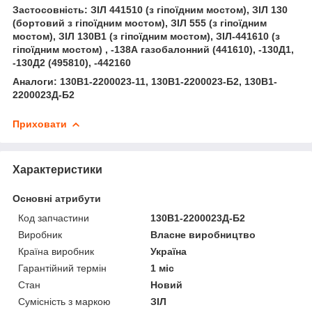
Застосовність: ЗІЛ 441510 (з гіпоїдним мостом), ЗІЛ 130
(бортовий з гіпоїдним мостом), ЗІЛ 555 (з гіпоїдним
мостом), ЗІЛ 130В1 (з гіпоїдним мостом), ЗІЛ-441610 (з
гіпоїдним мостом) , -138А газобалонний (441610), -130Д1,
-130Д2 (495810), -442160
Аналоги: 130В1-2200023-11, 130В1-2200023-Б2, 130В1-
2200023Д-Б2
Приховати
Характеристики
Основні атрибути
Код запчастини
130В1-2200023Д-Б2
Виробник
Власне виробництво
Країна виробник
Україна
Гарантійний термін
1 міс
Стан
Новий
Сумісність з маркою
ЗІЛ