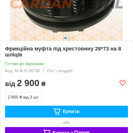
Фрикційна муфта під хрестовину 28*73 на 8
шліців
Готово до відправки
Код: М-Ф-К.28738
Опт і роздріб
2 900
від
₴
2 800 ₴
від 3 шт.
Купити
або
Купити з