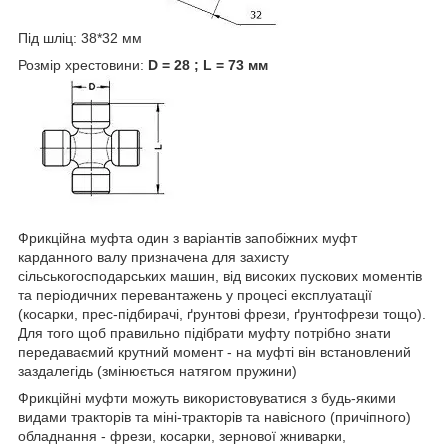
Під шліц: 38*32 мм
Розмір хрестовини:
D = 28 ; L = 73 мм
Фрикційна муфта один з варіантів запобіжних муфт
карданного валу призначена для захисту
сільськогосподарських машин, від високих пускових моментів
та періодичних перевантажень у процесі експлуатації
(косарки, прес-підбирачі, ґрунтові фрези, ґрунтофрези тощо).
Для того щоб правильно підібрати муфту потрібно знати
передаваємий крутний момент - на муфті він встановлений
заздалегідь (змінюється натягом пружини)
Фрикційні муфти можуть використовуватися з будь-якими
видами тракторів та міні-тракторів та навісного (причіпного)
обладнання - фрези, косарки, зернової жниварки,