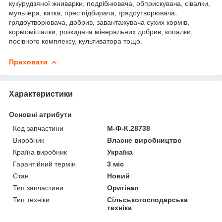
кукурудзяної жниварки, подрібнювача, обприскувача, сівалки,
мульчера, катка, прес підбирача, грядоутворювача,
грядоутворювача, добрив, завантажувача сухих кормів,
кормомішалки, розкидача мінеральних добрив, копалки,
посівного комплексу, культиватора тощо.
Приховати
Характеристики
Основні атрибути
Код запчастини
М-Ф-К.28738
Виробник
Власне виробництво
Країна виробник
Україна
Гарантійний термін
3 міс
Стан
Новий
Тип запчастини
Оригінал
Тип техніки
Сільськогосподарська
техніка